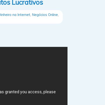
tos Lucrativos
inheiro na Internet
,
Negócios Online
,