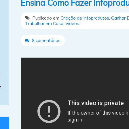
Ensina Como Fazer Infoprodu
Publicado em
Criação de Infoprodutos
,
Ganhar D
Trabalhar em Casa
,
Videos
8 comentários
m
e