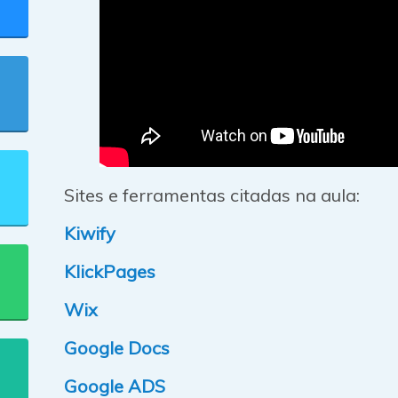
Sites e ferramentas citadas na aula:
Kiwify
KlickPages
Wix
Google Docs
Google ADS