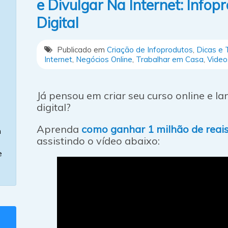
e Divulgar Na Internet: Infop
Digital
Publicado em
Criação de Infoprodutos
,
Dicas e T
Internet
,
Negócios Online
,
Trabalhar em Casa
,
Video
Já pensou em criar seu curso online e la
digital?
Aprenda
como ganhar 1 milhão de reai
m
assistindo o vídeo abaixo:
e