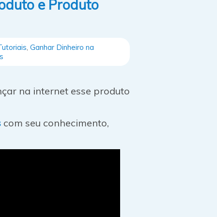
roduto e Produto
utoriais
,
Ganhar Dinheiro na
s
nçar na internet esse produto
s
com seu conhecimento,