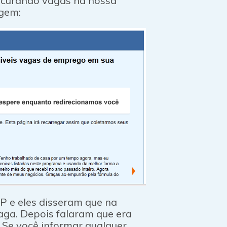
ocurando vagas na nossa
agem:
 e eles disseram que na
ga. Depois falaram que era
 Se você informar qualquer