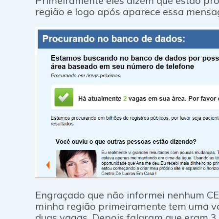
Primeiramente eles dizem que estão pr
região e logo após aparece essa mens
Engraçado que não informei nenhum CEP
minha região primeiramente tem uma va
duas vagas. Depois falaram que eram 3.