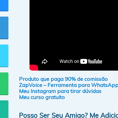
Produto que paga 90% de comissão
ZapVoice – Ferramenta para WhatsAp
Meu Instagram para tirar dúvidas
Meu curso gratuito
Posso Ser Seu Amigo? Me Adici