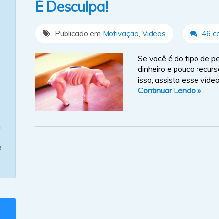
É Desculpa!
Publicado em
Motivação
,
Videos
46 c
Se você é do tipo de 
dinheiro e pouco recur
isso, assista esse vídeo
Continuar Lendo »
m
e