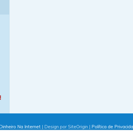
!
inheiro Na Internet
| Design por SiteOrigin |
Política de Privacid