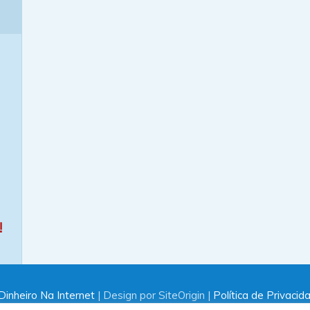
!
inheiro Na Internet
| Design por SiteOrigin |
Política de Privacid