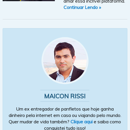
amar essa incrível plataforma.
Continuar Lendo »
MAICON RISSI
Um ex entregador de panfletos que hoje ganha
dinheiro pela internet em casa ou viajando pelo mundo.
Quer mudar de vida também?
Clique aqui
e saiba como
conquistei tudo isso!