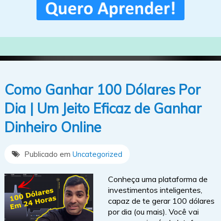
Como Ganhar 100 Dólares Por
Dia | Um Jeito Eficaz de Ganhar
Dinheiro Online
Publicado em
Uncategorized
Conheça uma plataforma de
investimentos inteligentes,
capaz de te gerar 100 dólares
por dia (ou mais). Você vai