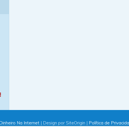
!
inheiro Na Internet
| Design por SiteOrigin |
Política de Privacid