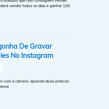
ra afiliados que não conseguem vender.
oderá vender todos os dias e ganhar 100
gonha De Gravar
ries No Instagram
es com a câmera, aprenda dicas práticas
blema.