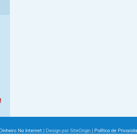
!
inheiro Na Internet
| Design por SiteOrigin |
Política de Privacid