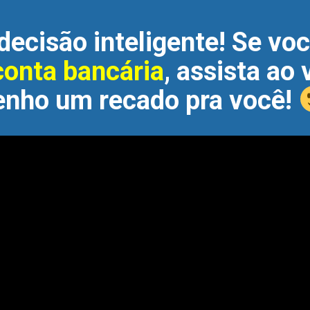
decisão inteligente! Se vo
 conta bancária
, assista ao 
enho um recado pra você!