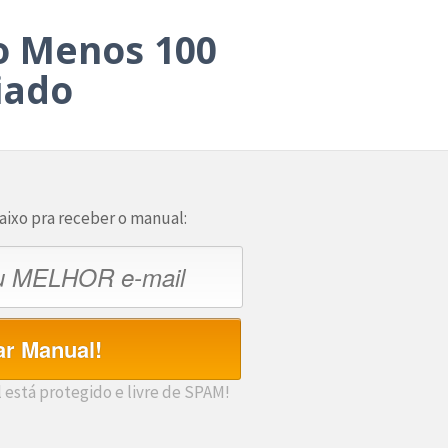
o Menos 100
iado
ixo pra receber o manual:
r Manual!
 está protegido e livre de SPAM!