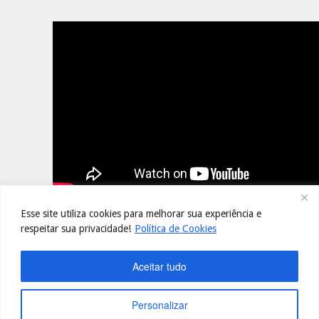
Esse site utiliza cookies para melhorar sua experiência e
respeitar sua privacidade!
Política de Cookies
Quero Garantir
Aceitar tudo
Minha Vaga!
Personalizar