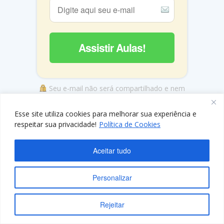
Clique no "X" e siga as instruções para aprender
a ganhar dinheiro na internet.
Assistir Aulas!
Seu e-mail não será compartilhado e nem
enviarei SPAM!
Esse site utiliza cookies para melhorar sua experiência e
respeitar sua privacidade!
Política de Cookies
Termos de Uso
|
Políticas de Privacidade
Aceitar tudo
Personalizar
Rejeitar