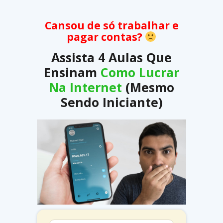
Cansou de só trabalhar e
pagar contas?
Assista 4 Aulas Que
Ensinam
Como Lucrar
Na Internet
(Mesmo
Sendo Iniciante)
Espere aí! ;-)
Vai desistir de receber as minhas aulas
ensinando como ganhar dinheiro na internet?